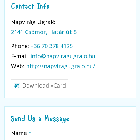
Contact Info
Napvirág Ugráló
2141 Csömör, Határ út 8.
Phone:
+36 70 378 4125
E-mail:
info@napviragugralo.hu
Web:
http://napviragugralo.hu/
Download vCard
Send Us a Message
-
Name
*